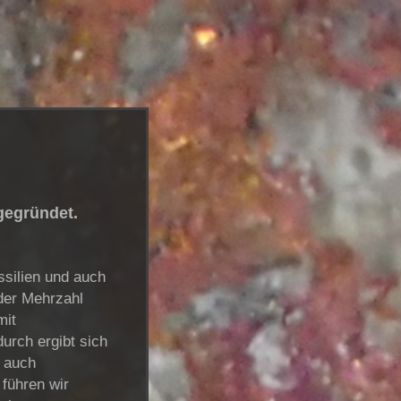
gegründet.
ssilien und auch
der Mehrzahl
mit
urch ergibt sich
n auch
 führen wir