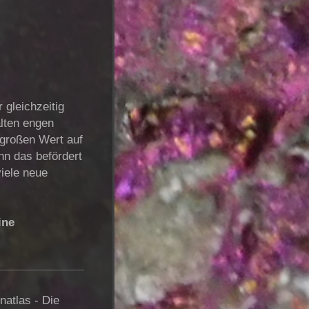
 gleichzeitig
alten engen
 großen Wert auf
nn das befördert
viele neue
ine
natlas - Die