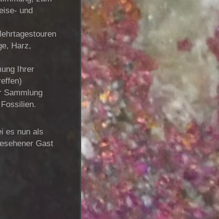
eise- und
Mehrtagestouren
ge, Harz,
ung Ihrer
effen)
er Sammlung
Fossilien.
i es nun als
 gesehener Gast