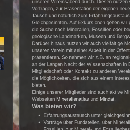
unseren Vereinsabend durch. Diesen nutzen 
Vorträgen, zur Präsentation der eigenen ne
Tausch und natürlich zum Erfahrungsaustaus
Gleichgesinnten. Auf Exkursionen gehen wir
die Suche nach Mineralien, Fossilien oder be
geologische Landmarken, Museen und Bergw
Darüber hinaus nutzen wir auch vielfältige M
unseren Verein mit seiner Arbeit in der Öffent
präsentieren. So nehmen wir z.B. an regiona
an der Langen Nacht der Wissenschaften in Be
Mitgliedschaft oder Kontakt zu anderen Verei
die Möglichkeiten, die sich aus einem Inter
bieten.
Einige unserer Mitglieder sind auch aktive Mi
Webseiten
Mineralienatlas
und
Mindat
.
Was bieten wir?
Erfahrungsaustausch unter gleichgesi
Vorträge über Fundstellen, über Mineral
Fossilien, zur Mineral- und Fossilienb