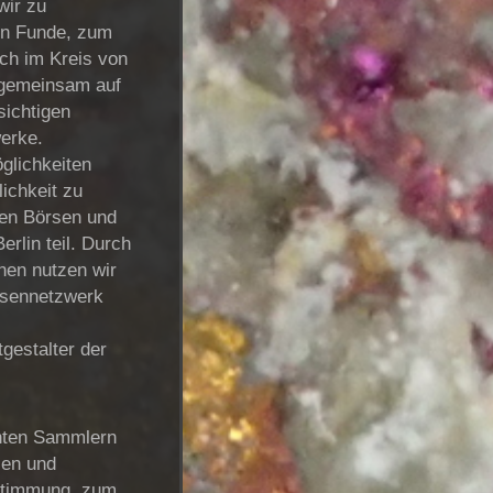
wir zu
uen Funde, zum
ch im Kreis von
 gemeinsam auf
sichtigen
erke.
öglichkeiten
lichkeit zu
len Börsen und
rlin teil. Durch
nen nutzen wir
essennetzwerk
tgestalter der
nnten Sammlern
ien und
estimmung, zum